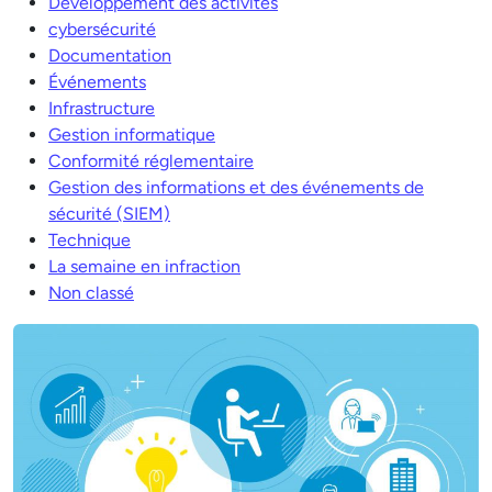
Développement des activités
cybersécurité
Documentation
Événements
Infrastructure
Gestion informatique
Conformité réglementaire
Gestion des informations et des événements de
sécurité (SIEM)
Technique
La semaine en infraction
Non classé