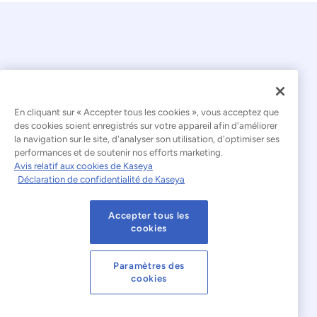
© 2026 Kaseya. Tous droits réservés.
En cliquant sur « Accepter tous les cookies », vous acceptez que
des cookies soient enregistrés sur votre appareil afin d'améliorer
la navigation sur le site, d'analyser son utilisation, d'optimiser ses
Français
performances et de soutenir nos efforts marketing.
Avis relatif aux cookies de Kaseya
Déclaration relative à l'esclavage moderne
Déclaration de confidentialité de Kaseya
Mentions légales
Accepter tous les
Conditions d'utilisation du site web
cookies
Déclaration de confidentialité
Plan du site
Paramètres des
cookies
Cookies Settings
Avis relatif aux cookies