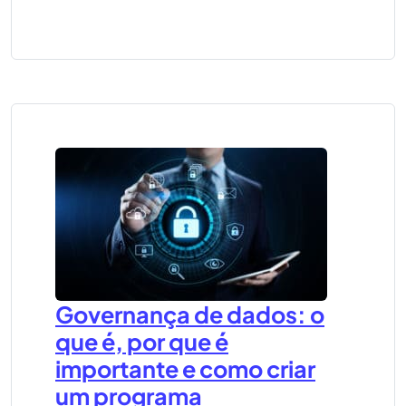
Governança de dados: o
que é, por que é
importante e como criar
um programa