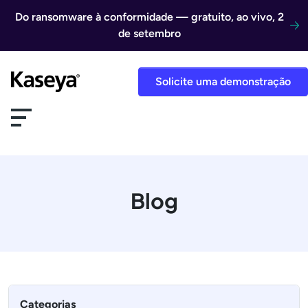
Ir direto para o conteúdo
Do ransomware à conformidade — gratuito, ao vivo, 2
de setembro
Solicite uma demonstração
Blog
Categorias