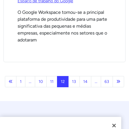
Espaço de trabalho do Google
O Google Workspace tornou-se a principal
plataforma de produtividade para uma parte
significativa das pequenas e médias
empresas, especialmente nos setores que o
adotaram
Anterior
Próx
1
...
10
11
12
13
14
...
63