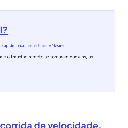
l?
ckup de máquinas virtuais
,
VMware
rsa e o trabalho remoto se tornaram comuns, os
corrida de velocidade,