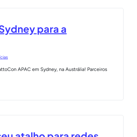
Sydney para a
cias
DattoCon APAC em Sydney, na Austrália! Parceiros
eu atalho para redes