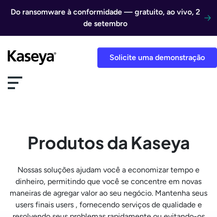
Ir direto para o conteúdo
Do ransomware à conformidade — gratuito, ao vivo, 2
de setembro
Solicite uma demonstração
Produtos da Kaseya
Nossas soluções ajudam você a economizar tempo e
dinheiro, permitindo que você se concentre em novas
maneiras de agregar valor ao seu negócio. Mantenha seus
users finais users , fornecendo serviços de qualidade e
resolvendo seus problemas rapidamente ou evitando-os