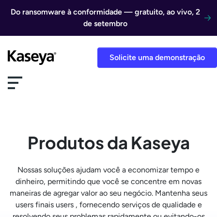
Ir direto para o conteúdo
Do ransomware à conformidade — gratuito, ao vivo, 2
de setembro
Solicite uma demonstração
Produtos da Kaseya
Nossas soluções ajudam você a economizar tempo e
dinheiro, permitindo que você se concentre em novas
maneiras de agregar valor ao seu negócio. Mantenha seus
users finais users , fornecendo serviços de qualidade e
resolvendo seus problemas rapidamente ou evitando-os