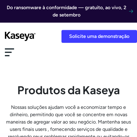
Ir direto para o conteúdo
Do ransomware à conformidade — gratuito, ao vivo, 2
de setembro
Solicite uma demonstração
Produtos da Kaseya
Nossas soluções ajudam você a economizar tempo e
dinheiro, permitindo que você se concentre em novas
maneiras de agregar valor ao seu negócio. Mantenha seus
users finais users , fornecendo serviços de qualidade e
resolvendo seus problemas rapidamente ou evitando-os