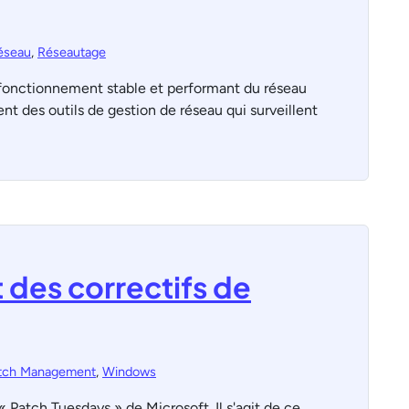
réseau
,
Réseautage
n fonctionnement stable et performant du réseau
ent des outils de gestion de réseau qui surveillent
t des correctifs de
tch Management
,
Windows
« Patch Tuesdays » de Microsoft. Il s'agit de ce