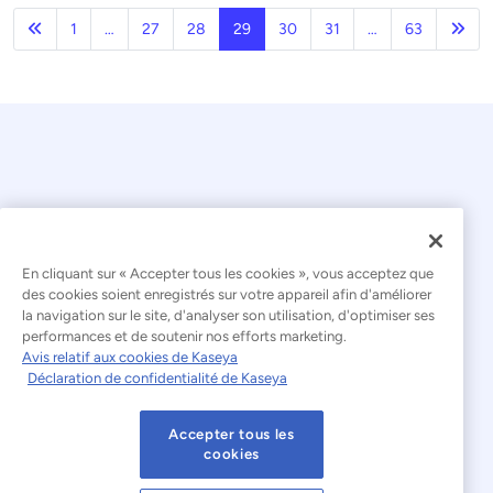
Précédent
Pag
1
…
27
28
29
30
31
…
63
En cliquant sur « Accepter tous les cookies », vous acceptez que
© 2026 Kaseya. Tous droits réservés.
des cookies soient enregistrés sur votre appareil afin d'améliorer
la navigation sur le site, d'analyser son utilisation, d'optimiser ses
Français
performances et de soutenir nos efforts marketing.
Avis relatif aux cookies de Kaseya
Déclaration relative à l'esclavage moderne
Déclaration de confidentialité de Kaseya
Mentions légales
Accepter tous les
Conditions d'utilisation du site web
cookies