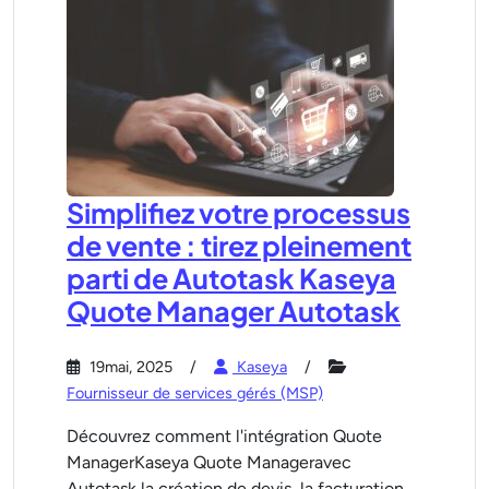
Simplifiez votre processus
de vente : tirez pleinement
parti de Autotask Kaseya
Quote Manager Autotask
19mai, 2025
Kaseya
Fournisseur de services gérés (MSP)
Découvrez comment l'intégration Quote
ManagerKaseya Quote Manageravec
Autotask la création de devis, la facturation