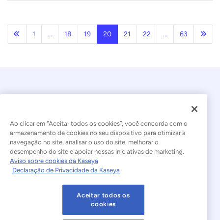
Anterior
Próx
1
...
18
19
20
21
22
...
63
Ao clicar em “Aceitar todos os cookies”, você concorda com o
armazenamento de cookies no seu dispositivo para otimizar a
navegação no site, analisar o uso do site, melhorar o
© 2026 Kaseya. Todos os direitos reservados.
desempenho do site e apoiar nossas iniciativas de marketing.
Aviso sobre cookies da Kaseya
Português Brasileiro
Declaração de Privacidade da Kaseya
Declaração sobre a Escravidão Moderna
Legal
Aceitar todos os
Termos de Uso do Site
Declaração de Privacidade
cookies