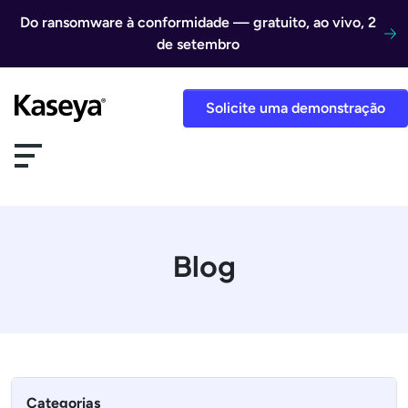
Ir direto para o conteúdo
Do ransomware à conformidade — gratuito, ao vivo, 2
de setembro
Solicite uma demonstração
Blog
Categorias