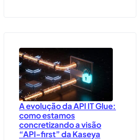
A evolução da API IT Glue:
como estamos
concretizando a visão
“API-first” da Kaseya