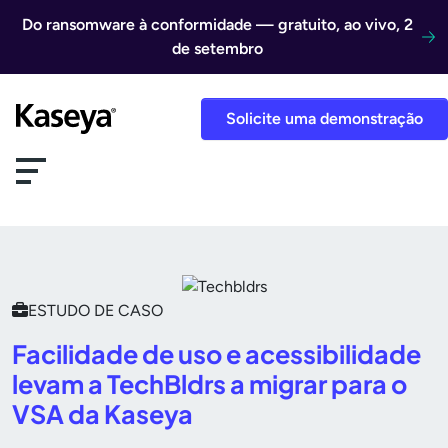
Ir direto para o conteúdo
Do ransomware à conformidade — gratuito, ao vivo, 2
de setembro
Solicite uma demonstração
ESTUDO DE CASO
Facilidade de uso e acessibilidade
levam a TechBldrs a migrar para o
VSA da Kaseya