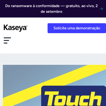
Ir direto para o conteúdo
Do ransomware à conformidade — gratuito, ao vivo, 2
de setembro
Solicite uma demonstração