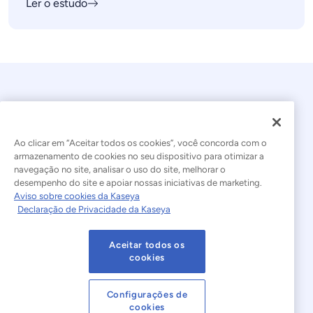
Ler o estudo
Ao clicar em “Aceitar todos os cookies”, você concorda com o
armazenamento de cookies no seu dispositivo para otimizar a
navegação no site, analisar o uso do site, melhorar o
© 2026 Kaseya. Todos os direitos reservados.
desempenho do site e apoiar nossas iniciativas de marketing.
Aviso sobre cookies da Kaseya
Português Brasileiro
Declaração de Privacidade da Kaseya
Declaração sobre a Escravidão Moderna
Legal
Aceitar todos os
Termos de Uso do Site
Declaração de Privacidade
cookies
Mapa do site
Cookies Settings
Configurações de
cookies