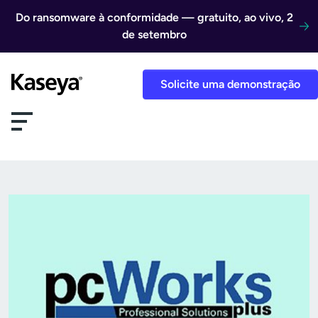
Ir direto para o conteúdo
Do ransomware à conformidade — gratuito, ao vivo, 2
de setembro
Solicite uma demonstração