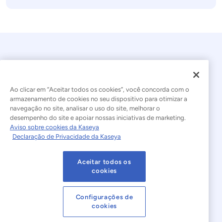
Ao clicar em “Aceitar todos os cookies”, você concorda com o
armazenamento de cookies no seu dispositivo para otimizar a
navegação no site, analisar o uso do site, melhorar o
© 2026 Kaseya. Todos os direitos reservados.
desempenho do site e apoiar nossas iniciativas de marketing.
Aviso sobre cookies da Kaseya
Português Brasileiro
Declaração de Privacidade da Kaseya
Declaração sobre a Escravidão Moderna
Legal
Aceitar todos os
Termos de Uso do Site
Declaração de Privacidade
cookies
Mapa do site
Cookies Settings
Configurações de
cookies
Aviso sobre cookies