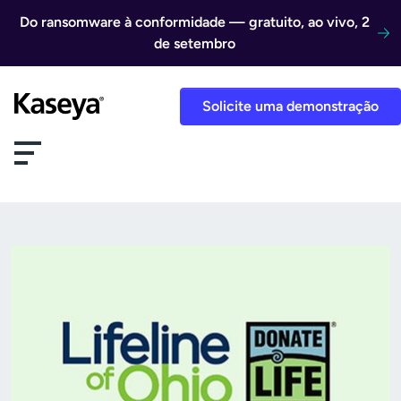
Ir direto para o conteúdo
Do ransomware à conformidade — gratuito, ao vivo, 2
de setembro
Solicite uma demonstração