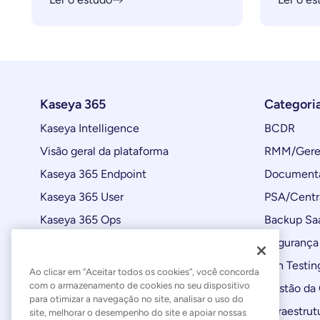
Kaseya 365
Categori
Kaseya Intelligence
BCDR
Visão geral da plataforma
RMM/Geren
Kaseya 365 Endpoint
Documenta
Kaseya 365 User
PSA/Centr
Kaseya 365 Ops
Backup Sa
Automações
Segurança 
Atualizações de produtos
Pen Testin
Ao clicar em “Aceitar todos os cookies”, você concorda
com o armazenamento de cookies no seu dispositivo
Gestão da
para otimizar a navegação no site, analisar o uso do
Infraestrut
site, melhorar o desempenho do site e apoiar nossas