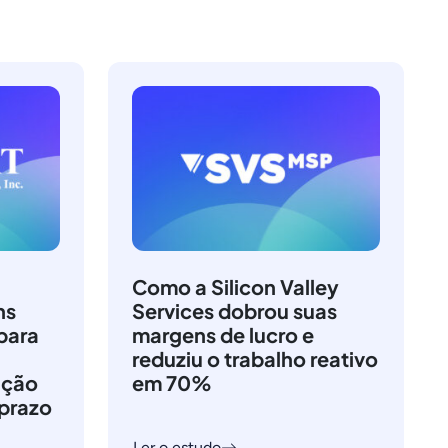
Como a Silicon Valley
ns
Services dobrou suas
para
margens de lucro e
reduziu o trabalho reativo
ação
em 70%
 prazo
Ler o estudo