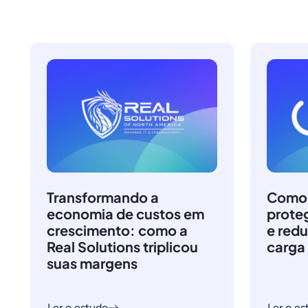
Transformando a
Como a
economia de custos em
prote
crescimento: como a
e redu
Real Solutions triplicou
carga
suas margens
Ler o estudo
Ler o es