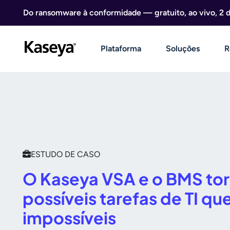
Ir direto para o conteúdo
Do ransomware à conformidade — gratuito, ao vivo, 2 
Plataforma
Soluções
R
ESTUDO DE CASO
O Kaseya VSA e o BMS to
possíveis tarefas de TI q
impossíveis