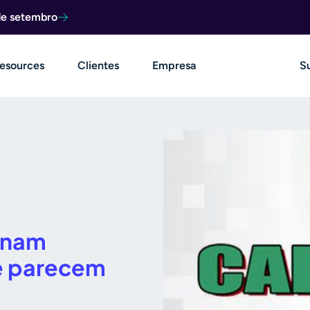
de setembro
esources
Clientes
Empresa
S
rnam
ue parecem