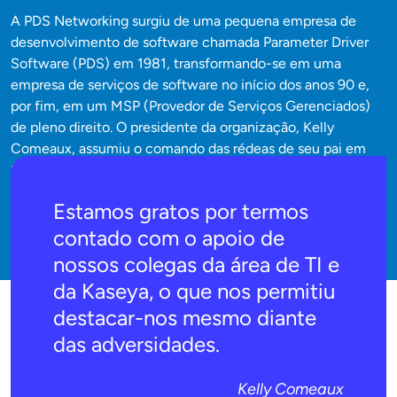
A PDS Networking surgiu de uma pequena empresa de
desenvolvimento de software chamada Parameter Driver
Software (PDS) em 1981, transformando-se em uma
empresa de serviços de software no início dos anos 90 e,
por fim, em um MSP (Provedor de Serviços Gerenciados)
de pleno direito. O presidente da organização, Kelly
Comeaux, assumiu o comando das rédeas de seu pai em
1998, após ter crescido no negócio. Sua paixão por análises
foi perfeita para apoiar e, posteriormente, liderar a PDS
Estamos gratos por termos
Networking ao longo dos anos.
contado com o apoio de
nossos colegas da área de TI e
da Kaseya, o que nos permitiu
destacar-nos mesmo diante
das adversidades.
Kelly Comeaux