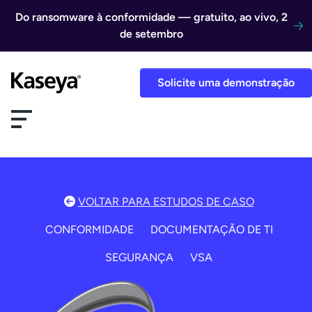
Ir direto para o conteúdo
Do ransomware à conformidade — gratuito, ao vivo, 2
de setembro
Solicite uma demonstração
VOLTAR PARA ESTUDOS DE CASO
CONFORMIDADE
DOCUMENTAÇÃO DE TI
SEGURANÇA
VSA