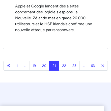
Apple et Google lancent des alertes
concernant des logiciels espions, la
Nouvelle-Zélande met en garde 26 000
utilisateurs et le HSE irlandais confirme une
nouvelle attaque par ransomware.
Précédent
Page
1
…
19
20
21
22
23
…
63