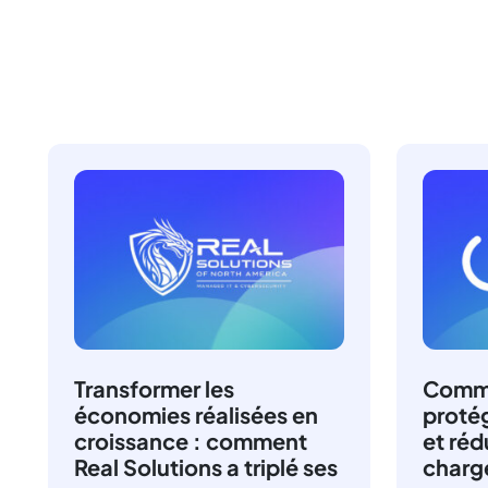
Transformer les
Comme
économies réalisées en
proté
croissance : comment
et réd
Real Solutions a triplé ses
charge