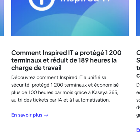
Comment Inspired IT a protégé 1 200
C
terminaux et réduit de 189 heures la
S
charge de travail
t
c
Découvrez comment Inspired IT a unifié sa
sécurité, protégé 1 200 terminaux et économisé
D
plus de 100 heures par mois grâce à Kaseya 365,
e
au tri des tickets par IA et à l'automatisation.
s
d
En savoir plus
g
E