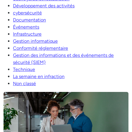
Développement des activités
cybersécurité
Documentation
Événements
Infrastructure
Gestion informatique
Conformité réglementaire
Gestion des informations et des événements de
sécurité (SIEM)
Technique
La semaine en infraction
Non classé